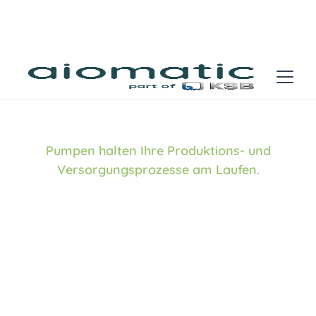
Predictive Maintenance für
Pumpen
Pumpen halten Ihre Produktions- und
Versorgungsprozesse am Laufen.
Durch KI-gestützte Echtzeitanalysen lassen sich
relevante Veränderungen frühzeitig erkennen. So
werden typische Pumpenprobleme wie Kavitation,
Unwuchten, beginnende Lager- und
Dichtungsschäden sowie hydraulische
Abweichungen sichtbar, bevor es zu
Leistungseinbußen, Folgeschäden oder