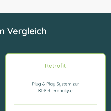
m Vergleich
Retrofit
Plug & Play System zur
KI-Fehleranalyse