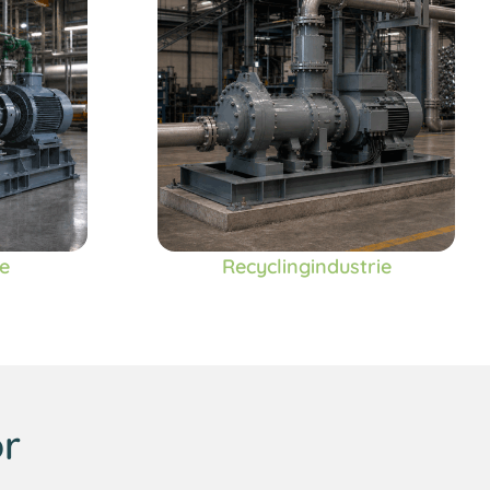
e
Recyclingindustrie
or