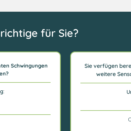
richtige für Sie?
hten Schwingungen
Sie verfügen ber
en?
weitere Sens
g:
U
O