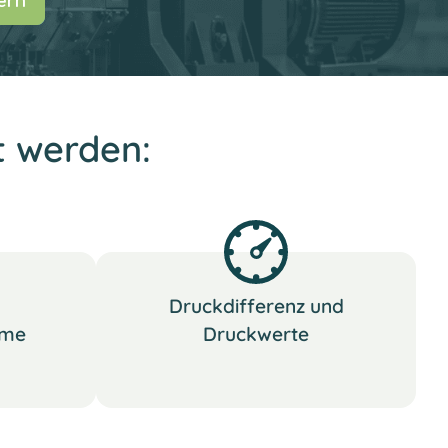
ern
t werden:
Druckdifferenz und
hme
Druckwerte
)