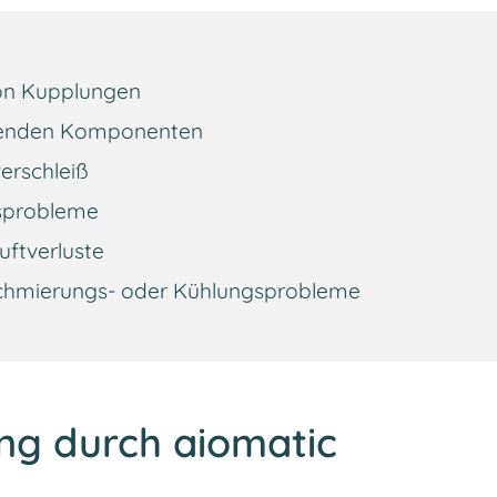
on Kupplungen
renden Komponenten
erschleiß
gsprobleme
ftverluste
chmierungs- oder Kühlungsprobleme
ung durch aiomatic