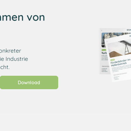
ehmen von
?
onkreter
e Industrie
cht.