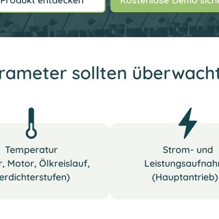
Produkt entdecken
Kostenlose Demo sich
rameter sollten überwach
Temperatur
Strom- und
, Motor, Ölkreislauf,
Leistungsaufna
erdichterstufen)
(Hauptantrieb