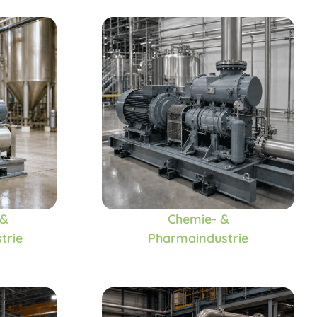
 &
Chemie- &
trie
Pharmaindustrie