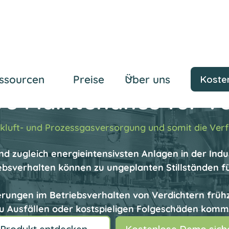
ssourcen
Preise
Über uns
Kosten
ive Maintenance für Ve
ckluft- und Prozessgasversorgung und somit die Verf
nd zugleich energieintensivsten Anlagen in der Indu
ebsverhalten können zu ungeplanten Stillständen f
erungen im Betriebsverhalten von Verdichtern früh
u Ausfällen oder kostspieligen Folgeschäden komm