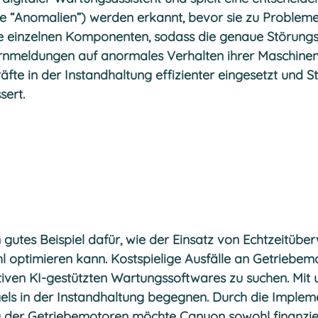
 “Anomalien”) werden erkannt, bevor sie zu Probleme
hre einzelnen Komponenten, sodass die genaue Störungs
nmeldungen auf anormales Verhalten ihrer Maschinen 
te in der Instandhaltung effizienter eingesetzt und S
sert.
n gutes Beispiel dafür, wie der Einsatz von Echtzeitüb
l optimieren kann. Kostspielige Ausfälle an Getrieb
iven KI-gestützten Wartungssoftwares zu suchen. Mi
s in der Instandhaltung begegnen. Durch die Impleme
g der Getriebemotoren möchte Canyon sowohl finanziell